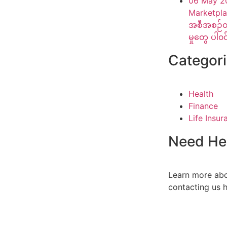
06 May 2
Marketpla
အစီအစဉ်တိ
မှုတွေ ပါ
Categor
Health
Finance
Life Insur
Need He
Learn more abo
contacting us h