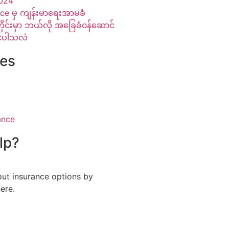
024
ce မှ ကျန်းမာရေးအာမခံ
ုင်းမှာ ဘယ်လို အခြေခံ၀န်ဆောင်
၀င်ပါသလဲ
ies
ance
lp?
ut insurance options by
ere.