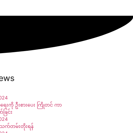
News
024
ာရေးကို ဦးစားပေး ကြိုတင် ကာ
က်ခြင်း
024
သက်တမ်းတိုးရန်