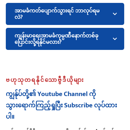
အာမခံကတ်ပျောက်သွားရင် ဘာလုပ်ရမ
လဲ?
ကျန်းမာရေးအာမခံကုမ္ပဏီနောက်တစ်ခု
ပြောင်းလို့ရနိုင်မလား?
ဗဟုသုတရနိုင်သောဗွီဒီယိုများ
ကျွန်ုပ်တို့၏ Youtube Channel ကို
သွားရောက်ကြည့်ရှုပြီး Subscribe လုပ်ထား
ပါ။