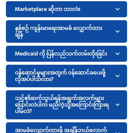
Marketplace ဆိုတာ ဘာလဲ။
နှစ်စဉ် ကျန်းမာရေးအာမခံ လျှောက်ထား
ချိန်
Medicaid ကို ပြန်လည်သက်တမ်းတိုးခြင်း
ဝန်ဆောင်မှုများအတွက် ဝန်ဆောင်ခပေးဖို့
လိုအပ်ပါသလား?
သင့်၏ဆက်သွယ်ရန်အချက်အလက်များ
ပြောင်းလဲပါက မည်ကဲ့သို့အကြောင်းကြားရ
ပါမလဲ?
အာမခံလျှောက်ထားဖို့ အချိန်ဘယ်လောက်