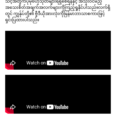
သင့်အတွက်ပိုမိုဗဟုသုတများရရှိစေရန်နှင့် အသုံးဝင်မည့်
အသေးစိတ်အချက်အလက်များကိုကြည့်ရှုနိုင်ပါသည်။လက်ရှိ
တွင် ကျွန်ုပ်တို့၏ ဗွီဒီယိုအားလုံးကိုမြန်မာဘာသာစကားဖြင့်
ရှင်းပြထားပါသည်။