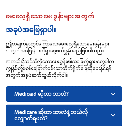
မေးလေ့ရှိသောမေးခွန်းများအတွက်
အခုပဲအဖြေရှာပါ။
ဤစာမျက်နှာတွင်မကြာခဏမေးလေ့ရှိသောမေးခွန်းများ
အတွက်အဖြေများကိုရှာဖွေဖတ်ရှုနိုင်မည်ဖြစ်ပါသည်။
အကယ်၍သင်သိလိုသောမေးခွန်း၏အဖြေကိုရှာမတွေ့ပါက
ကျွန်ုပ်တို့မှဝမ်းမြောက်ဝမ်းသာတိုက်ရိုက်ဖြေဆိုပေးနိုင်ရန်
အတွက်အခုပဲဆက်သွယ်လိုက်ပါ။
Medicaid ဆိုတာ ဘာလဲ?
Medicare ဆိုတာ ဘာလဲနဲ့ ဘယ်လို
လျှောက်ရမလဲ?