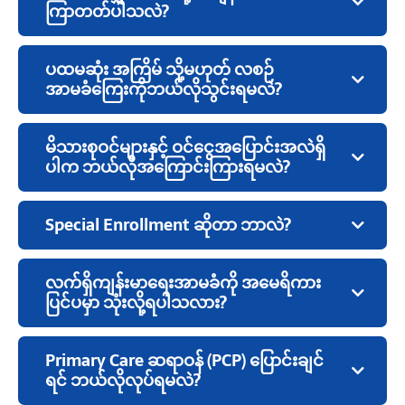
ကြာတတ်ပါသလဲ?
ပထမဆုံး အကြိမ် သို့မဟုတ် လစဉ်
အာမခံကြေးကိုဘယ်လိုသွင်းရမလဲ?
မိသားစုဝင်များနှင့် ဝင်ငွေအပြောင်းအလဲရှိ
ပါက ဘယ်လိုအကြောင်းကြားရမလဲ?
Special Enrollment ဆိုတာ ဘာလဲ?
လက်ရှိကျန်းမာရေးအာမခံကို အမေရိကား
ပြင်ပမှာ သုံးလို့ရပါသလား?
Primary Care ဆရာဝန် (PCP) ပြောင်းချင်
ရင် ဘယ်လိုလုပ်ရမလဲ?