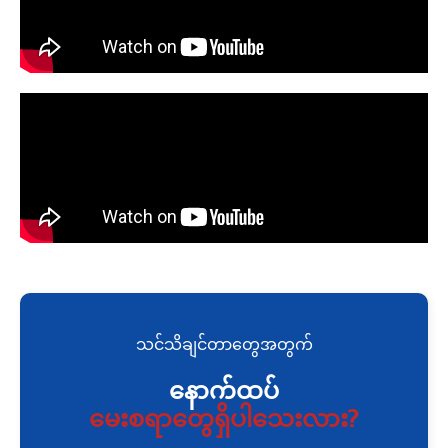
သင်သိချင်တာတွေအတွက်
နောက်ထပ်
မေးစရာတွေရှိပါသေးလား?