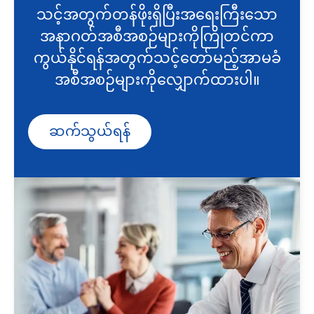
သင့်အတွက်တန်ဖိုးရှိပြီးအရေးကြီးသော
အနာဂတ်အစီအစဉ်များကိုကြိုတင်ကာ
ကွယ်နိုင်ရန်အတွက်သင့်တော်မည့်အာမခံ
အစီအစဉ်များကိုလျှောက်ထားပါ။
ဆက်သွယ်ရန်